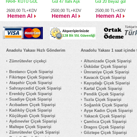
HARF KUTU GÜL
Gül 47 İlahi Aşk
Gül 20 Beyaz gül
2600,00
TL+KDV
2500,00
TL+KDV
2500,00
TL+KDV
Hemen Al
Hemen Al
Hemen Al
Anadolu Yakası Hızlı Gönderim
Anadolu Yakası 1 saat içinde 
Zümrütevler çiçekçi
Altunizade Çiçek Siparişi
Üsküdar Çiçek Siparişi
Bostancı Çiçek Siparişi
Ümraniye Çiçek Siparişi
Fikirtepe Çiçek Siparişi
Kavacık Çiçek Siparişi
Ataşehir Çiçek Siparişi
Kayışdağı Çiçek Siparişi
Sahrayıcedid Çiçek Siparişi
Kartal Çiçek Siparişi
Erenköy Çiçek Siparişi
Pendik Çiçek Siparişi
Suadiye Çiçek Siparişi
Tuzla Çiçek Siparişi
Acıbadem Çiçek Siparişi
Soğanlık Çiçek Siparişi
Kadıköy Çiçek Siparişi
Ayşe Kadın Çiçek Siparişi
Küçükyalı Çiçek Siparişi
Yakacık Çiçek Siparişi
Aydınevler Çiçek Siparişi
Çamlıca Çiçek Siparişi
Maltepe Çiçek Siparişi
Dragos Çiçek Siparişi
Zümrütevler Çiçek Siparişi
Göztepe Çiçek Siparişi