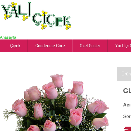
Anasayfa
Çiçek
Gönderime Göre
Özel Günler
Yurt İçi
Ürün
Gü
Açı
Ser