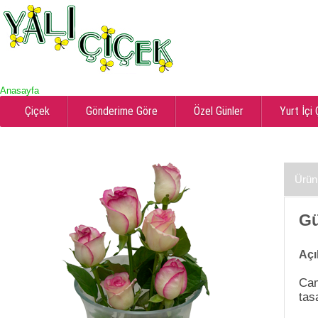
Anasayfa
Çiçek
Gönderime Göre
Özel Günler
Yurt İçi
Ürün
Gü
Açı
Cam
tas