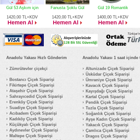
Gül 53 Aşkım için
Fanusta Şoklu Gül
Gül 19 Romantik
1420,00
TL+KDV
1420,00
TL+KDV
1400,00
TL+KDV
Hemen Al
Hemen Al
Hemen Al
Anadolu Yakası Hızlı Gönderim
Anadolu Yakası 1 saat içinde 
Zümrütevler çiçekçi
Altunizade Çiçek Siparişi
Üsküdar Çiçek Siparişi
Bostancı Çiçek Siparişi
Ümraniye Çiçek Siparişi
Fikirtepe Çiçek Siparişi
Kavacık Çiçek Siparişi
Ataşehir Çiçek Siparişi
Kayışdağı Çiçek Siparişi
Sahrayıcedid Çiçek Siparişi
Kartal Çiçek Siparişi
Erenköy Çiçek Siparişi
Pendik Çiçek Siparişi
Suadiye Çiçek Siparişi
Tuzla Çiçek Siparişi
Acıbadem Çiçek Siparişi
Soğanlık Çiçek Siparişi
Kadıköy Çiçek Siparişi
Ayşe Kadın Çiçek Siparişi
Küçükyalı Çiçek Siparişi
Yakacık Çiçek Siparişi
Aydınevler Çiçek Siparişi
Çamlıca Çiçek Siparişi
Maltepe Çiçek Siparişi
Dragos Çiçek Siparişi